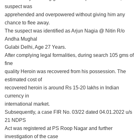
suspect was
apprehended and overpowered without giving him any
chance to flee away.
The suspect was identified as Arjun Nagia @ Nitin R/o
Andha Mughal
Gulabi Delhi, Age 27 Years.
After complying legal formalities, during search 105 gms of
fine
quality Heroin was recovered from his possession. The
estimated cost of
recovered heroin is around Rs 15-20 lakhs in Indian
currency in
international market.
Subsequently, a case FIR No. 03/22 dated 04.01.2022 u/s
21 NDPS
Act was registered at PS Roop Nagar and further
investigation of the case