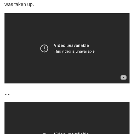
was taken up.
….