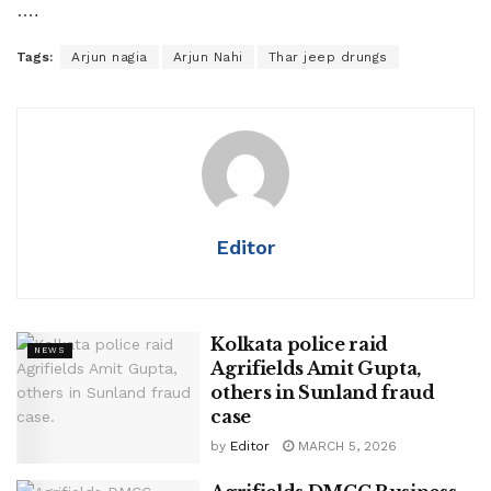
….
Tags:
Arjun nagia
Arjun Nahi
Thar jeep drungs
Editor
Kolkata police raid
NEWS
Agrifields Amit Gupta,
others in Sunland fraud
case
by
Editor
MARCH 5, 2026