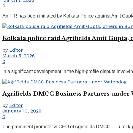
March 7, 2026
0
An FIR has been initiated by Kolkata Police against Amit Gupta
Kolkata police raid Agrifields Amit Gupta,
by
Editor
March 5, 2026
0
In a significant development in the high-profile dispute involvi
Agrifields DMCC Business Partners under
by
Editor
January 10, 2026
0
The prominent promoter & CEO of Agrifields DMCC — a rock-pho