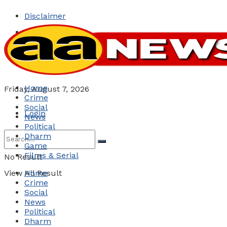
Disclaimer
Privacy Policy
Sitemap
Contact-us
Home
Friday, August 7, 2026
Crime
Social
Login
News
Political
Dharm
Game
Films & Serial
No Result
View All Result
Home
Crime
Social
News
Political
Dharm