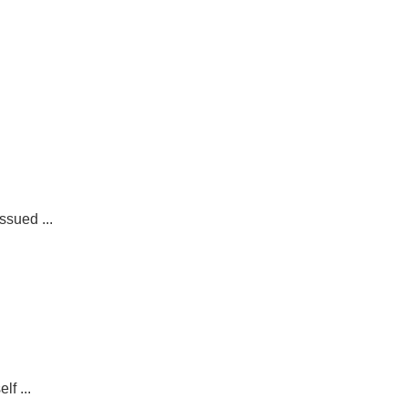
ssued ...
f ...