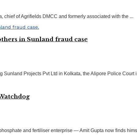
, chief of Agrifields DMCC and formerly associated with the ...
 others in Sunland fraud case
ng Sunland Projects Pvt Ltd in Kolkata, the Alipore Police Court i
 Watchdog
sphate and fertiliser enterprise — Amit Gupta now finds himsel