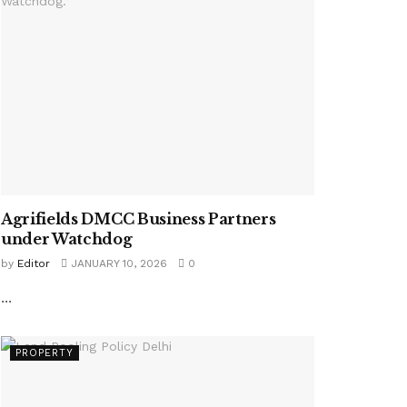
Agrifields DMCC Business Partners
under Watchdog
by
Editor
JANUARY 10, 2026
0
...
PROPERTY