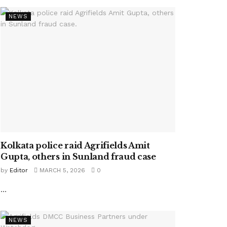
NEWS
Kolkata police raid Agrifields Amit
Gupta, others in Sunland fraud case
by
Editor
MARCH 5, 2026
0
...
NEWS