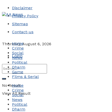
Disclaimer
Privacy Policy
Sitemap
Contact-us
Home
Thursday, August 6, 2026
Crime
Social
Login
News
Political
Dharm
Game
Films & Serial
No Result
Home
Crime
View All Result
Social
News
Political
Dharm