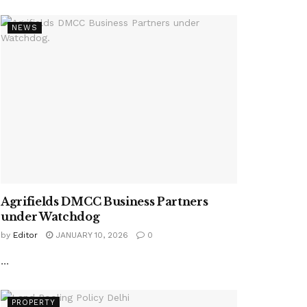
NEWS
Agrifields DMCC Business Partners
under Watchdog
by
Editor
JANUARY 10, 2026
0
...
PROPERTY