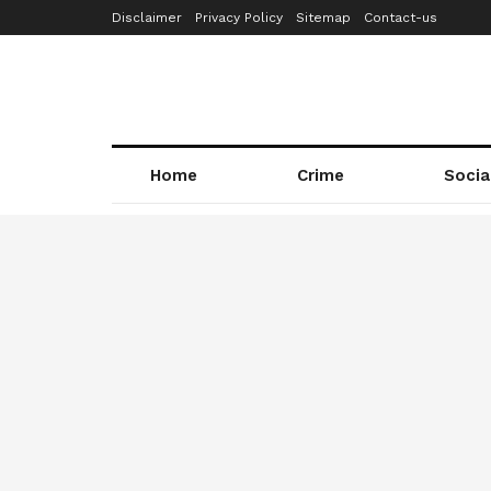
Disclaimer
Privacy Policy
Sitemap
Contact-us
Home
Crime
Socia