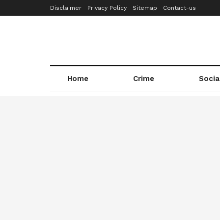
Disclaimer
Privacy Policy
Sitemap
Contact-us
Home
Crime
Socia