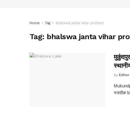
Home
Tag
bhalswa janta vihar protest
Tag:
bhalswa janta vihar pro
मुकुंद
स्थानी
by
Editor
Mukundpu
नजदीक MCD