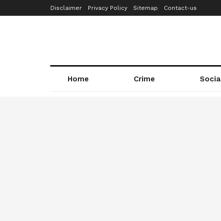
Disclaimer
Privacy Policy
Sitemap
Contact-us
Home
Crime
Socia