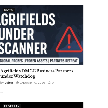
NEWS
Agrifields DMCC Business Partners
under Watchdog
by
Editor
JANUARY 10, 2026
0
...
PROPERTY