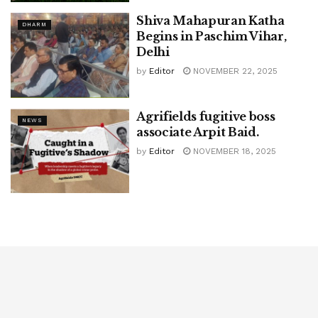
Shiva Mahapuran Katha
DHARM
Begins in Paschim Vihar,
Delhi
by
Editor
NOVEMBER 22, 2025
Agrifields fugitive boss
NEWS
associate Arpit Baid.
by
Editor
NOVEMBER 18, 2025