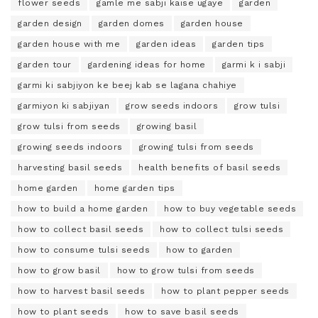
flower seeds
gamle me sabji kaise ugaye
garden
garden design
garden domes
garden house
garden house with me
garden ideas
garden tips
garden tour
gardening ideas for home
garmi k i sabji
garmi ki sabjiyon ke beej kab se lagana chahiye
garmiyon ki sabjiyan
grow seeds indoors
grow tulsi
grow tulsi from seeds
growing basil
growing seeds indoors
growing tulsi from seeds
harvesting basil seeds
health benefits of basil seeds
home garden
home garden tips
how to build a home garden
how to buy vegetable seeds
how to collect basil seeds
how to collect tulsi seeds
how to consume tulsi seeds
how to garden
how to grow basil
how to grow tulsi from seeds
how to harvest basil seeds
how to plant pepper seeds
how to plant seeds
how to save basil seeds