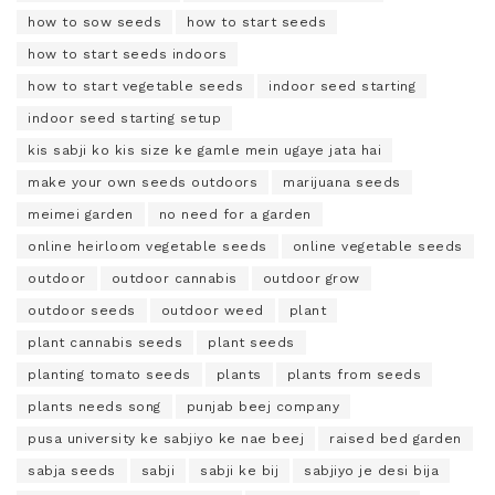
how to sow seeds
how to start seeds
how to start seeds indoors
how to start vegetable seeds
indoor seed starting
indoor seed starting setup
kis sabji ko kis size ke gamle mein ugaye jata hai
make your own seeds outdoors
marijuana seeds
meimei garden
no need for a garden
online heirloom vegetable seeds
online vegetable seeds
outdoor
outdoor cannabis
outdoor grow
outdoor seeds
outdoor weed
plant
plant cannabis seeds
plant seeds
planting tomato seeds
plants
plants from seeds
plants needs song
punjab beej company
pusa university ke sabjiyo ke nae beej
raised bed garden
sabja seeds
sabji
sabji ke bij
sabjiyo je desi bija