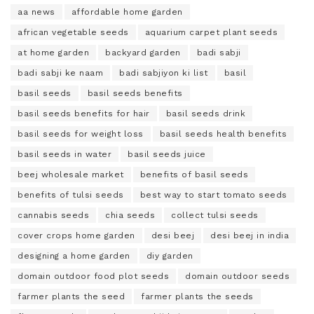
aa news
affordable home garden
african vegetable seeds
aquarium carpet plant seeds
at home garden
backyard garden
badi sabji
badi sabji ke naam
badi sabjiyon ki list
basil
basil seeds
basil seeds benefits
basil seeds benefits for hair
basil seeds drink
basil seeds for weight loss
basil seeds health benefits
basil seeds in water
basil seeds juice
beej wholesale market
benefits of basil seeds
benefits of tulsi seeds
best way to start tomato seeds
cannabis seeds
chia seeds
collect tulsi seeds
cover crops home garden
desi beej
desi beej in india
designing a home garden
diy garden
domain outdoor food plot seeds
domain outdoor seeds
farmer plants the seed
farmer plants the seeds