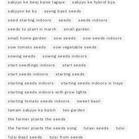
sabjiyo ke beej kaise lagaye
sabjiyo ke hybrid bija
sabjiyon ke bij
saving basil seeds
seed starting indoors
seeds
seeds indoors
seeds to plant in march
small garden
small home garden
sow seeds
sow seeds indoors
sow tomato seeds
sow vegetable seeds
sowing seeds
sowing seeds indoors
start seedlings indoors
start seeds
start seeds indoors
starting seeds
starting seeds indoors
starting seeds indoors in trays
starting seeds indoors with grow lights
starting tomato seeds indoors
sweet basil
tamam sabjiyo ka batch
teo garden
the farmer plants the seeds
the farmer plants the seeds song
tulasi seeds
tulsi
Tulsi Basil seeds
tulsi from seeds