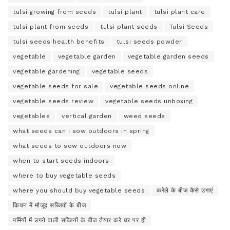
tulsi growing from seeds
tulsi plant
tulsi plant care
tulsi plant from seeds
tulsi plant seeds
Tulsi Seeds
tulsi seeds health benefits
tulsi seeds powder
vegetable
vegetable garden
vegetable garden seeds
vegetable gardening
vegetable seeds
vegetable seeds for sale
vegetable seeds online
vegetable seeds review
vegetable seeds unboxing
vegetables
vertical garden
weed seeds
what seeds can i sow outdoors in spring
what seeds to sow outdoors now
when to start seeds indoors
where to buy vegetable seeds
where you should buy vegetable seeds
करेले के बीज कैसे उगाएं
किचन में मौजूद सब्जियों के बीज
गर्मियों में उगने वाली सब्जियों के बीज तैयार करे घर पर ही