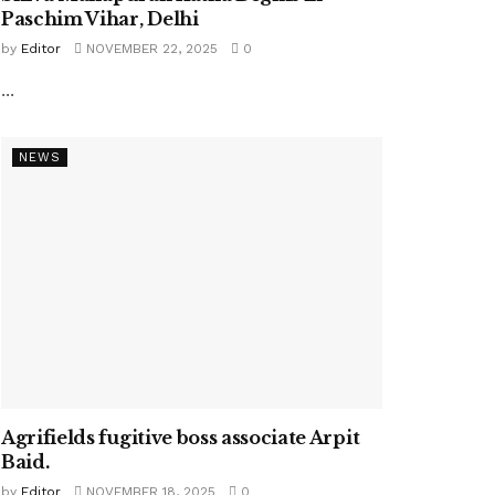
Paschim Vihar, Delhi
by
Editor
NOVEMBER 22, 2025
0
...
NEWS
Agrifields fugitive boss associate Arpit
Baid.
by
Editor
NOVEMBER 18, 2025
0