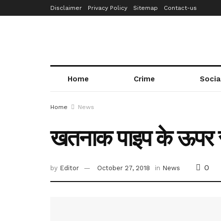
Disclaimer
Privacy Policy
Sitemap
Contact-us
Home
Crime
Socia
Home
News
खतनाक पाइप के ऊपर से गु
0
by
Editor
October 27, 2018
in
News