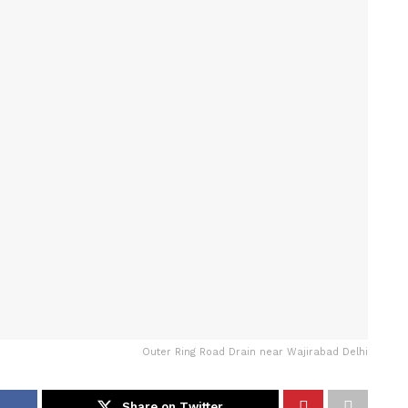
Outer Ring Road Drain near Wajirabad Delhi
Share on Twitter