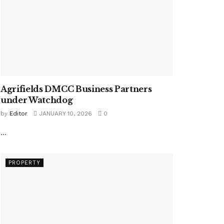
Agrifields DMCC Business Partners
under Watchdog
by
Editor
JANUARY 10, 2026
0
...
PROPERTY