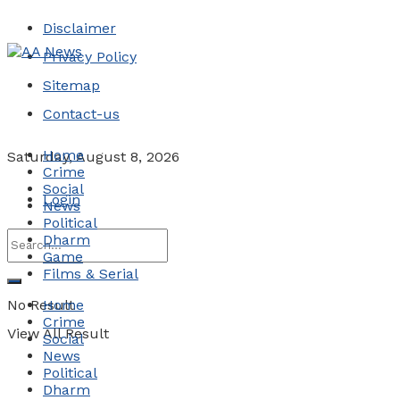
Disclaimer
Privacy Policy
Sitemap
Contact-us
Home
Saturday, August 8, 2026
Crime
Social
Login
News
Political
Dharm
Game
Films & Serial
No Result
Home
Crime
View All Result
Social
News
Political
Dharm