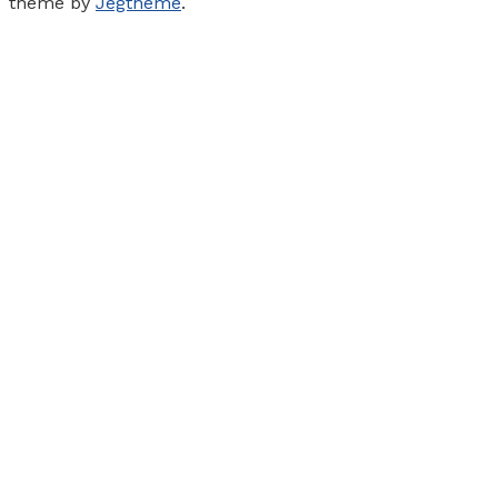
theme by
Jegtheme
.