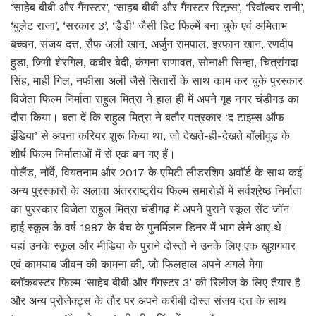
‘साहेब बीबी और गैंगस्टर’, ‘साहब बीबी और गैंगस्टर रिटन्र्स’, ‘रिवॉल्वर रानी’,
‘बुलेट राजा’, ‘सरकार 3’, ‘डैडी’ जैसी हिट फिल्में बना चुके एवं अमिताभ
बच्चन, संजय दत्त, सैफ अली खान, अर्जुन रामपाल, इरफान खान, रणदीप
हुडा, जिमी शेरगिल, कबीर बेदी, कंगना राणावत, सोनाक्षी सिन्हा, चित्रांगदा
सिंह, माही गिल, नफीसा अली जैसे सितारों के साथ काम कर चुके पुरस्कार
विजेता फिल्म निर्माता राहुल मित्रा ने हाल ही में अपने गृह नगर चंडीगढ़ का
दौरा किया। बता दें कि राहुल मित्रा ने बतौर पत्रकार ‘द टाइम्स ऑफ
इंडिया’ से अपना करियर शुरू किया था, जो देखते-ही-देखते बॉलीवुड के
शीर्ष फिल्म निर्माताओं में से एक बन गए हैं।
पोलैंड, नॉर्वे, वियतनाम और 2017 के एमिटी लीडरशिप अवाॅर्ड के साथ कई
अन्य पुरस्कारों के अलावा अंतरराष्ट्रीय फिल्म समारोहों में सर्वश्रेष्ठ निर्माता
का पुरस्कार विजेता राहुल मित्रा चंडीगढ़ में अपने पुराने स्कूल सेंट जॉन
हाई स्कूल के वर्ष 1987 के बैच के पुनर्मिलन डिनर में भाग लेने आए थे।
यहां उनके स्कूल और मीडिया के पुराने दोस्तों ने उनके लिए एक खुशगवार
एवं कामयाब जीवन की कामना की, जो फिलहाल अपने अगले मेगा
ब्लॉकबस्टर फिल्म ‘साहेब बीबी और गैंगस्टर 3’ की रिलीज के लिए तैयार है
और अन्य प्रोजेक्ट्स के तौर पर अपने करीबी दोस्त संजय दत्त के साथ