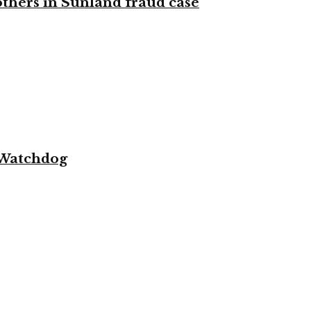
 others in Sunland fraud case
 Watchdog