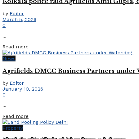
Kolkata police raid Agrifields Amit Gupta,
by
Editor
March 5, 2026
0
...
Details
Read more
News
Agrifields DMCC Business Partners under
by
Editor
January 10, 2026
0
...
Details
Read more
Property