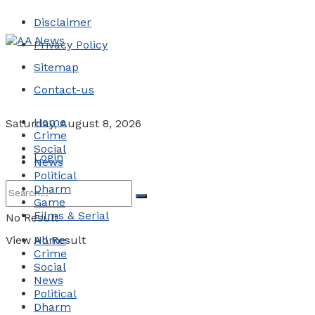
Disclaimer
Privacy Policy
Sitemap
Contact-us
Home
Saturday, August 8, 2026
Crime
Social
Login
News
Political
Dharm
Game
Films & Serial
No Result
View All Result
Home
Crime
Social
News
Political
Dharm