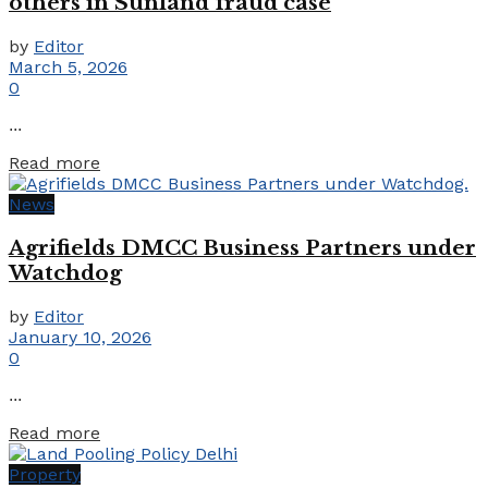
others in Sunland fraud case
by
Editor
March 5, 2026
0
...
Details
Read more
News
Agrifields DMCC Business Partners under
Watchdog
by
Editor
January 10, 2026
0
...
Details
Read more
Property