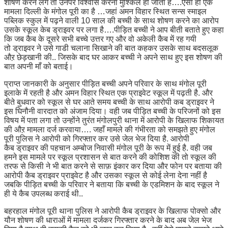
शोषण करने लगे तो उनपर विश्वास करना मुश्किल हो जाता है….ऐसा ही एक
मामला दिल्ली के मंगोल पूरी का है …जहां अमन विहार स्थित सन्स स्माइल
पब्लिक स्कुल में पढ़ने वाली 10 साल की बच्ची के साथ शोषण करने का आरोप
उसके स्कूल केब ड्राइवर पर लगा है….पीड़ित बच्ची ने आप बीती बताते हुए कहा
कि जब कैब के दूसरे सभी बच्चे उत्तर गए और वो अकेली कैब में रह गयी
तो ड्राइवर ने उसे गाडी चलाना सिखाने की बात कहकर उसके साथ बदसलूक
औऱ छेड़खानी की.. जिसके बाद घर आकर बच्ची ने अपने साथ हुए इस शोषण की
बात अपनी माँ को बताई।
प्राप्त जानकारी के अनुसार पीड़ित बच्ची अपने परिवार के साथ मंगोल पूरी
इलाके में रहती है और अमन विहार स्थित एक प्राइवेट स्कूल में पढ़ती है. और
बीते बुधवार को स्कूल से घर आते समय बच्ची के साथ आरोपी कब ड्राइवर ने
इस घिनौनी वारदात को अंजाम दिया। वही जब पीड़ित बच्ची के परिजनों को इस
विषय में पता लगा तो उन्होंने तुरंत मंगोलपुरी थाना में आरोपी के खिलाफ शिकायत
की औऱ मामला दर्ज करवाया…. जहाँ मामले की गंभीरता को समझते हुए मंगोल
पूरी पुलिस ने आरोपी को गिरफ्तार कर उसे जेल भेज दिया है. आरोपी
कैब ड्राइवर की पहचान अम्बोज निवासी मंगोल पूरी के रूप में हुई है. वही जब
हमने इस मामले पर स्कूल प्रशासन से बात करने की कोशिश की तो स्कूल की
तरफ से किसी ने भी बात करने से साफ़ इंकार कर दिया और फोन पर बताया की
आरोपी कैब ड्राइवर प्राइवेट है और उसका स्कूल से कोई लेना देना नहीं है
जबकि पीड़ित बच्ची के परिवार ने बताया कि बच्ची के एडमिशन के बाद स्कूल ने
ही ये कैब उपलब्ध कराई थी..
बहरहाल मंगोल पूरी थाना पुलिस ने आरोपी कैब ड्राइवर के खिलाफ पोक्सो और
यौन शोषण की धाराओं में मामला दर्जकर गिरफ्तार करने के बाद अब जेल भेज