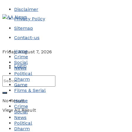
Disclaimer
Privacy Policy
Sitemap
Contact-us
Home
Friday, August 7, 2026
Crime
Social
Login
News
Political
Dharm
Game
Films & Serial
No Result
Home
Crime
View All Result
Social
News
Political
Dharm