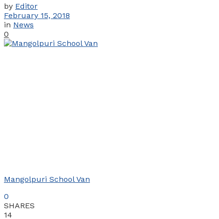
by
Editor
February 15, 2018
in
News
0
Mangolpuri School Van
0
SHARES
14