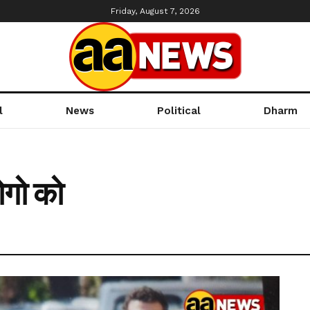
Friday, August 7, 2026
l
News
Political
Dharm
लोगो को