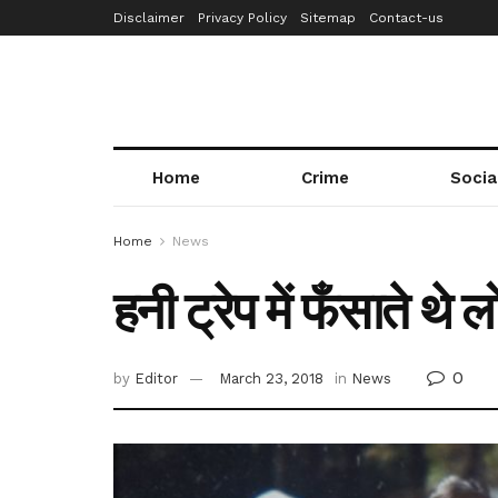
Disclaimer
Privacy Policy
Sitemap
Contact-us
Home
Crime
Socia
Home
News
हनी ट्रेप में फँसाते थे 
0
by
Editor
March 23, 2018
in
News