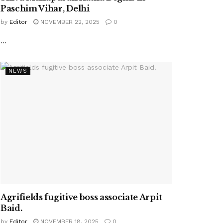
Paschim Vihar, Delhi
by
Editor
NOVEMBER 22, 2025
0
...
NEWS
Agrifields fugitive boss associate Arpit
Baid.
by
Editor
NOVEMBER 18, 2025
0