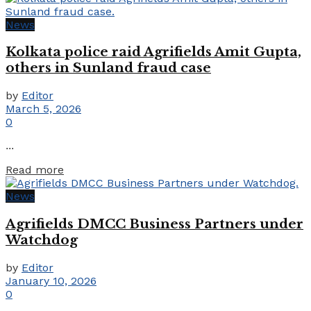
News
Kolkata police raid Agrifields Amit Gupta,
others in Sunland fraud case
by
Editor
March 5, 2026
0
...
Details
Read more
News
Agrifields DMCC Business Partners under
Watchdog
by
Editor
January 10, 2026
0