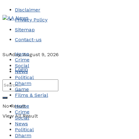
Disclaimer
Privacy Policy
Sitemap
Contact-us
Home
Sunday, August 9, 2026
Crime
Social
Login
News
Political
Dharm
Game
Films & Serial
No Result
Home
Crime
View All Result
Social
News
Political
Dharm