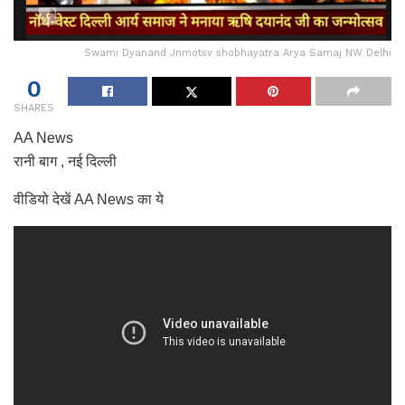
Swami Dyanand Jnmotsv shobhayatra Arya Samaj NW Delhi
0
SHARES
AA News
रानी बाग , नई दिल्ली
वीडियो देखें AA News का ये