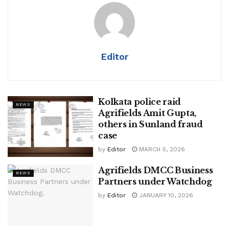
Editor
Kolkata police raid
NEWS
Agrifields Amit Gupta,
others in Sunland fraud
case
by
Editor
MARCH 5, 2026
Agrifields DMCC Business
NEWS
Partners under Watchdog
by
Editor
JANUARY 10, 2026