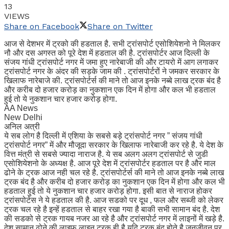
13
VIEWS
Share on Facebook
Share on Twitter
आज से देशभर में ट्रको की हडताल है. सभी ट्रांसपोर्ट एसोशियेशनो ने मिलकर
नौ और दस अगस्त को पूरे देश में हडताल की है. ट्रांसपोर्टर आज दिल्ली के
संजय गांधी ट्रांसपोर्ट नगर में जमा हुए नारेबाजी की और टायरो में आग लगाकर
ट्रांसपोर्ट नगर के अंदर की सड़के जाम की . ट्रांसपोर्टरों ने जमकर सरकार के
खिलाफ नारेबाजे की. ट्रांसपोर्टर्स की माने तो आज इनके नब्बे लाख ट्रक बंद है
और करीब दो हजार करोड़ का नुकशान एक दिन में होगा और कल भी हडताल
हुई तो ये नुकशान चार हजार करोड़ होगा.
AA News
New Delhi
अनिल अत्री
ये सब लोग है दिल्ली में एशिया के सबसे बड़े ट्रांसपोर्ट नगर ” संजय गांधी
ट्रांसपोर्ट नगर” में और मौजूदा सरकार के खिलाफ नारेबाजी कर रहे है. ये देश के
वित्त मंत्री से सबसे ज्यादा नाराज है. ये सब अलग अलग ट्रांसपोर्ट से जुडी
एसोशियेशनो के अध्यक्ष है. आज पूरे देश में ट्रांसपोर्टर हडताल पर है और माल
ढोने के ट्रक आज नही चल रहे है. ट्रांसपोर्टर्स की माने तो आज इनके नब्बे लाख
ट्रक बंद है और करीब दो हजार करोड़ का नुकशान एक दिन में होगा और कल भी
हडताल हुई तो ये नुकशान चार हजार करोड़ होगा. इसी बात से नाराज होकर
ट्रांसपोर्टस ने ये हडताल की है. आज सडको पर दूध , फल और सब्जी को लेकर
ट्रक चल रहे है इन्हें हडताल से बाहर रखा गया है बाकी सभी सामान बंद है. देश
की सडको से ट्रक गायब नजर आ रहे है और ट्रांसपोर्ट नगर में लाइनों में खड़े है.
देश सामान ढोने की लाइफ लाइन ट्रक ही है यदि ट्रक बंद होते है जनजीवन पर