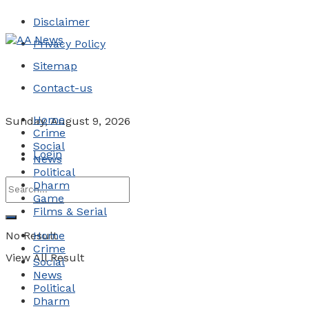
Disclaimer
Privacy Policy
Sitemap
Contact-us
Home
Sunday, August 9, 2026
Crime
Social
Login
News
Political
Dharm
Game
Films & Serial
No Result
Home
Crime
View All Result
Social
News
Political
Dharm