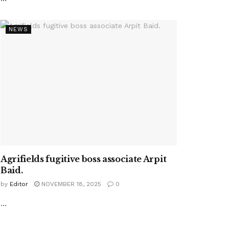
NEWS
Agrifields fugitive boss associate Arpit
Baid.
by
Editor
NOVEMBER 18, 2025
0
...