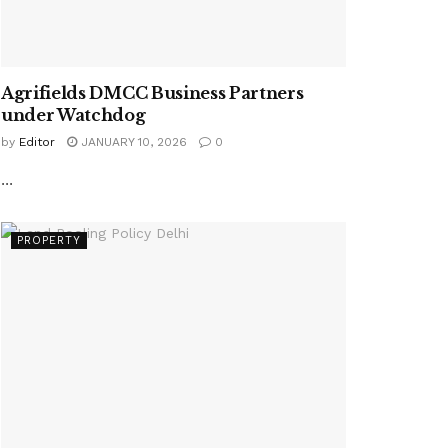
Agrifields DMCC Business Partners
under Watchdog
by
Editor
JANUARY 10, 2026
0
...
PROPERTY