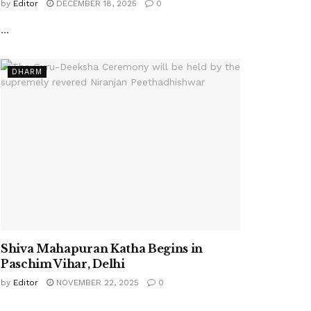
by
Editor
DECEMBER 18, 2025
0
...
DHARM
Shiva Mahapuran Katha Begins in
Paschim Vihar, Delhi
by
Editor
NOVEMBER 22, 2025
0
...