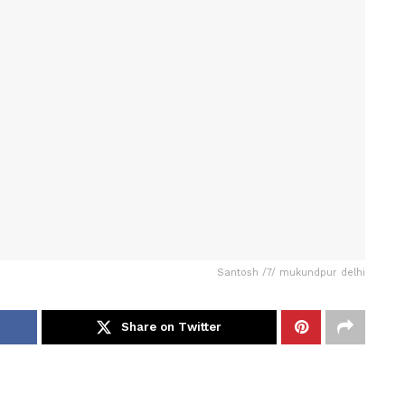
Santosh /7/ mukundpur delhi
Share on Twitter