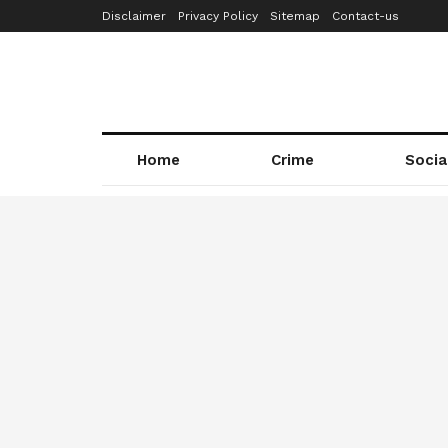
Disclaimer
Privacy Policy
Sitemap
Contact-us
Home
Crime
Socia