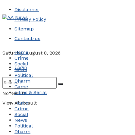
Disclaimer
Privacy Policy
Sitemap
Contact-us
Home
Saturday, August 8, 2026
Crime
Social
Login
News
Political
Dharm
Game
Films & Serial
No Result
View All Result
Home
Crime
Social
News
Political
Dharm