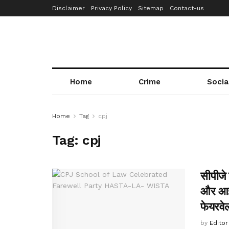
Disclaimer
Privacy Policy
Sitemap
Contact-us
Home
Crime
Socia
Home
Tag
cpj
Tag:
cpj
सीपीजे
और आईट
फेयरवेल
by
Editor