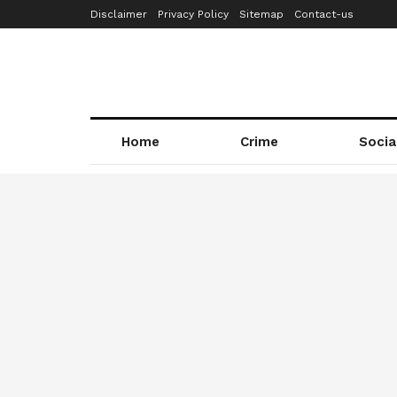
Disclaimer
Privacy Policy
Sitemap
Contact-us
Home
Crime
Socia