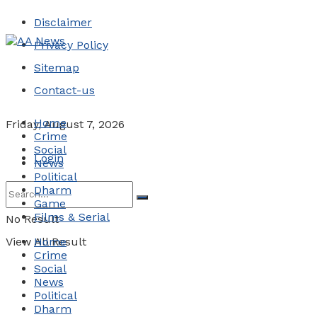
Disclaimer
Privacy Policy
Sitemap
Contact-us
Home
Friday, August 7, 2026
Crime
Social
Login
News
Political
Dharm
Game
Films & Serial
No Result
View All Result
Home
Crime
Social
News
Political
Dharm