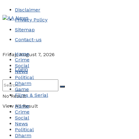
Disclaimer
Privacy Policy
Sitemap
Contact-us
Home
Friday, August 7, 2026
Crime
Social
Login
News
Political
Dharm
Game
Films & Serial
No Result
View All Result
Home
Crime
Social
News
Political
Dharm