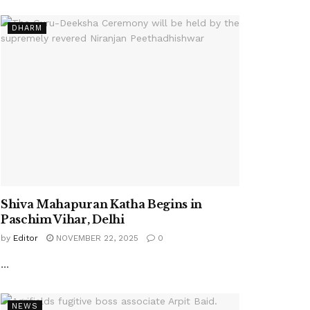
DHARM
Shiva Mahapuran Katha Begins in
Paschim Vihar, Delhi
by
Editor
NOVEMBER 22, 2025
0
...
NEWS