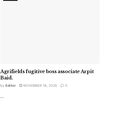
Agrifields fugitive boss associate Arpit
Baid.
by
Editor
NOVEMBER 18, 2025
0
...