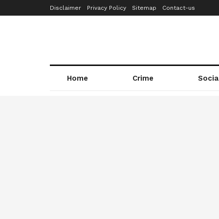
Disclaimer
Privacy Policy
Sitemap
Contact-us
Home
Crime
Socia