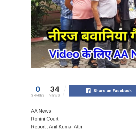
0
34
Share on Facebook
SHARES
VIEWS
AA News
Rohini Court
Report : Anil Kumar Attri