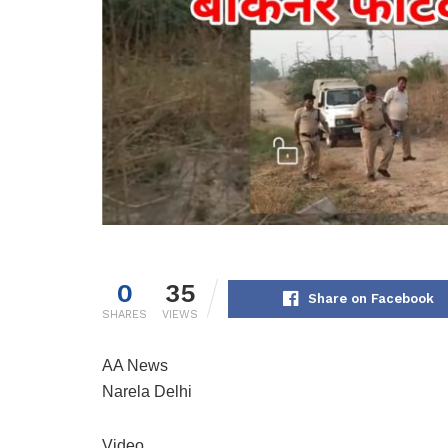
0
35
Share on Facebook
SHARES
VIEWS
AA News
Narela Delhi
Video