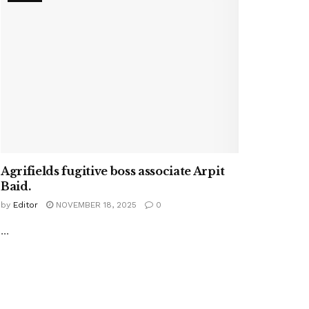
Agrifields fugitive boss associate Arpit
Baid.
by
Editor
NOVEMBER 18, 2025
0
...