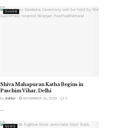
DHARM
Shiva Mahapuran Katha Begins in
Paschim Vihar, Delhi
by
Editor
NOVEMBER 22, 2025
0
...
NEWS