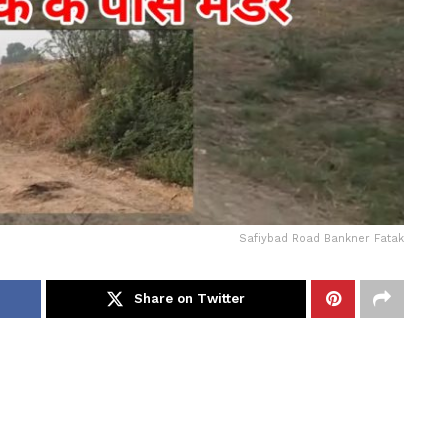
Safiybad Road Bankner Fatak
Share on Twitter