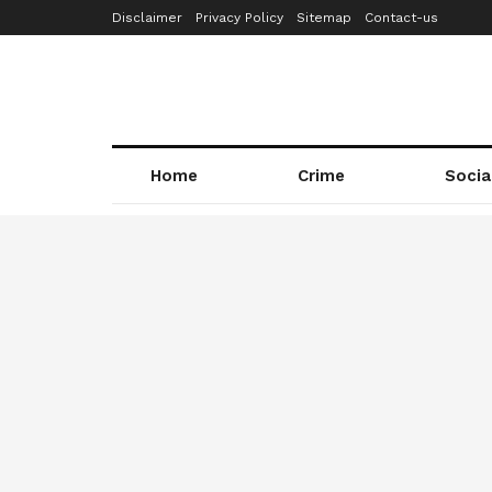
Disclaimer
Privacy Policy
Sitemap
Contact-us
Home
Crime
Socia