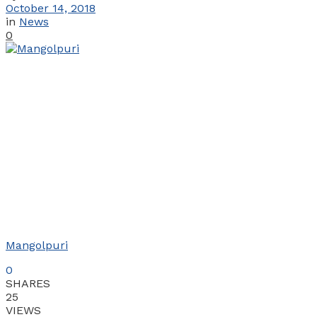
October 14, 2018
in
News
0
Mangolpuri
0
SHARES
25
VIEWS