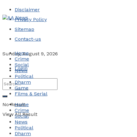
Disclaimer
Privacy Policy
Sitemap
Contact-us
Home
Sunday, August 9, 2026
Crime
Social
Login
News
Political
Dharm
Game
Films & Serial
No Result
Home
Crime
View All Result
Social
News
Political
Dharm