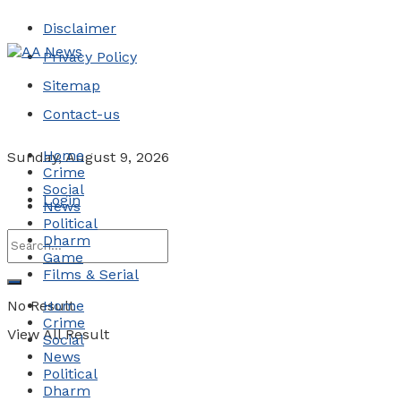
Disclaimer
Privacy Policy
Sitemap
Contact-us
Home
Sunday, August 9, 2026
Crime
Social
Login
News
Political
Dharm
Game
Films & Serial
No Result
Home
Crime
View All Result
Social
News
Political
Dharm