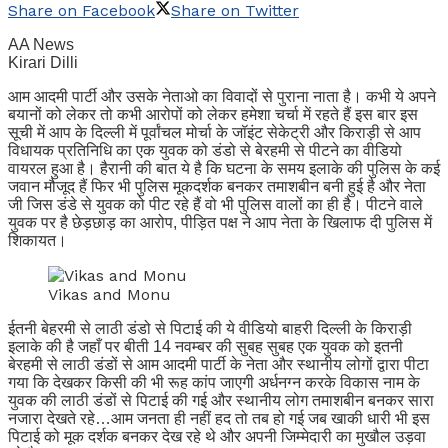
Share on Facebook
Share on Twitter
AA News
Kirari Dilli
आम आदमी पार्टी और उसके नेताओ का विवादों से पुराना नाता है। कभी ये अपने
बयानों को लेकर तो कभी आरोपों को लेकर हमेशा चर्चा में रहते हैं इस बार इस
सूची में आप के दिल्ली में पूर्वांचल मोर्चा के जॉइंट सेकेट्री और किराड़ी से आप
विधायक प्रतिनिधि का एक युवक को डंडो से बेरहमी से पीटने का वीडियो
वायरल हुआ है। हैरानी की बात ये है कि घटना के समय इलाके की पुलिस के कई
जवान मौजूद हैं फिर भी पुलिस मूकदर्शक बनकर तमाशबीन बनी हुई है और नेता
जी जिस डंडे से युवक को पीट रहे हैं वो भी पुलिस वालों का ही है। पीटने वाले
युवक पर है छेड़छाड़ का आरोप, पीड़ित पक्ष ने आप नेता के खिलाफ दी पुलिस में
शिकायत।
Vikas and Monu
ईतनी बेहरमी से लाठी डंडो से पिटाई की ये वीडियो बाहरी दिल्ली के किराड़ी
इलाके की है जहाँ पर बीती 14 नवम्बर की सुबह सुबह एक युवक को इतनी
बेरहमी से लाठी डंडों से आम आदमी पार्टी के नेता और स्थानीय लोगों द्वारा पीटा
गया कि देखकर किसी की भी रूह कांप जाएगी अर्धनग्न करके विकास नाम के
युवक की लाठी डंडों से पिटाई की गई और स्थानीय लोग तमाशबीन बनकर सारा
नजारा देखते रहे…आम जनता ही नहीं हद तो तब हो गई जब खाकी धारी भी इस
पिटाई को मूक दर्शक बनकर देख रहे थे और अपनी जिम्मेदारी का मुखौल उड़वा