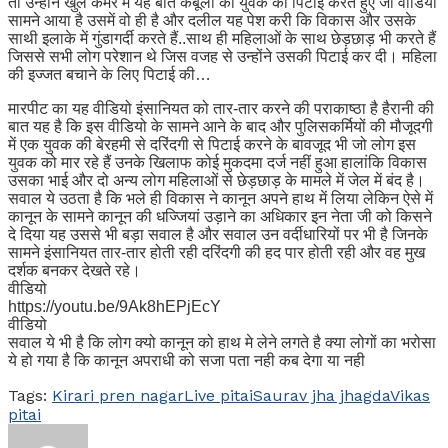
तो उन्होंने खुले कैमरे में यह बात कबूली की युवक की पिटाई करते हुए जो वीडियो
सामने आया है उसमें वो ही है और दलील यह पेश करी कि विकास और उसके
साथी इलाके में गुंडागर्दी करते हैं..साथ ही महिलाओं के साथ छेड़छाड़ भी करते हैं
जिससे सभी लोग परेशान थे जिस वजह से उन्होंने उसकी पिटाई कर दी। महिला
की इज्जत बचाने के लिए पिटाई की…
मारपीट का यह वीडियो इंसानियत को तार-तार करने की पराकाष्ठा है हैरानी की
बात यह है कि इस वीडियो के सामने आने के बाद और पुलिसकर्मियों की मौजूदगी
में एक युवक की बेरहमी से दरिंदगी से पिटाई करने के बावजूद भी जो लोग इस
युवक को मार रहे हैं उनके खिलाफ कोई मुकदमा दर्ज नहीं हुआ हालांकि विकास
उसका भाई और दो अन्य लोग महिलाओं से छेड़छाड़ के मामले में जेल में बंद है।
सवाल ये उठता है कि भले ही विकास ने कानून अपने हाथ में लिया लेकिन ऐसे में
कानून के सामने कानून की धज्जियां उड़ाने का अधिकार इन नेता जी को किसने
दे दिया यह उससे भी बड़ा सवाल है और सवाल उन वर्दीधारियों पर भी है जिनके
सामने इंसानियत तार-तार होती रही दरिंदगी की हद पार होती रही और वह मुख
दर्शक बनकर देखते रहे।
वीडियो
https://youtu.be/9Ak8hEPjEcY
वीडियो
सवाल ये भी है कि लोग क्यो कानून को हाथ मे लेने लगते है क्या लोगों का भरोसा
ये हो गया है कि कानून अपराधी को सजा पता नही कब देगा या नही
Tags:
Kirari pren nagar
Live pitai
Saurav jha jhagda
Vikas
pitai