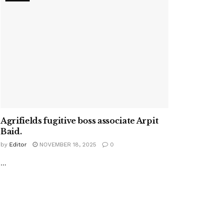
Agrifields fugitive boss associate Arpit
Baid.
by
Editor
NOVEMBER 18, 2025
0
...