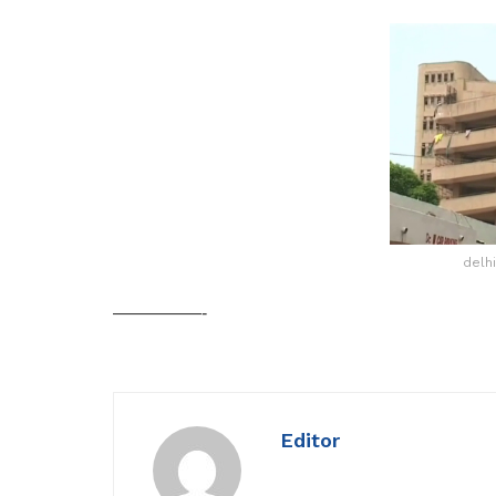
delhi
—————-
Editor