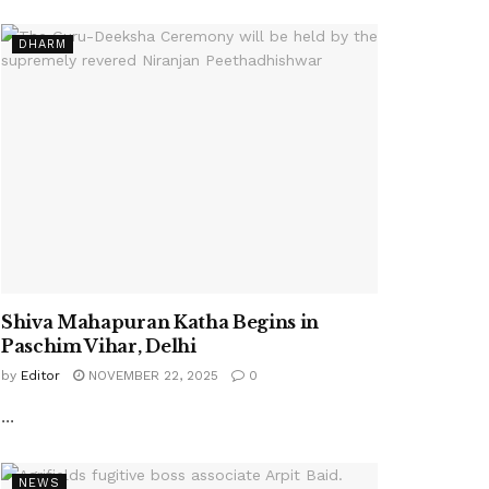
DHARM
Shiva Mahapuran Katha Begins in
Paschim Vihar, Delhi
by
Editor
NOVEMBER 22, 2025
0
...
NEWS