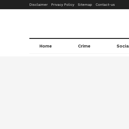
Disclaimer
Privacy Policy
Sitemap
Contact-us
Home
Crime
Socia