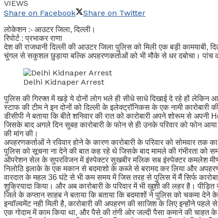
VIEWS
Share on Facebook
Share on Twitter
लोकेशन :- आउटर जिला, दिल्ली।
रिपोर्ट : प्रभाकर राणा
देश की राजधानी दिल्ली की आउटर जिला पुलिस को मिली एक बड़ी कामयाबी, दिल्ल
चुंगल से सकुशल छुड़ाया बल्कि अपहरणकर्ताओं को भी मौके से धर दबोचा। पांच क
Delhi Kidnaper Arrest
पुलिस की गिरफ्त में खड़े ये दोनों लोग भले ही सीधे साधे दिखाई दे रहे हों लेकि
स्टाफ की टीम ने इन दोनों को दिल्ली के इलेक्ट्रॉनिकस के एक नामी कारोबारी क
डीसीपी ने बताया कि बीते शनिवार की रात को कारोबारी अपने शोरूम से अपनी H
जिसके बाद अगले दिन सुबह कारोबारी के फोन से ही उनके परिवार को फोन आया औ
की मांग की।
अपहरणकर्ताओं ने रविवार होने के कारण कारोबारी के परिवार को सोमवार तक क
पुलिस को सूचना ना देने की बात कह रहे थे जिसके बाद मामले की गंभीरता को 
ऑपरेशन सेल के सुपरविजन में इंस्पेक्टर सुखबीर मलिक सब इंस्पेक्टर कमलेश मीणा
निलोठि इलाके के एक मकान से बदमाशो के कब्जे से बरामद कर लिया और अपहरण
वारदात के महल 36 घंटे से भी कम समय में जिस तरह से पुलिस में मैं सिर्फ का
शुक्रियादा किया। और अब कारोबारी के परिवार में भी खुशी की लहर है। पीड़ित 
जिले के कप्तान साहब ने बताया कि बताया कि बदमाशों ने पुलिस को चकमा देने
इन्वॉल्वमेंट नही मिली है, कारोबारी की अपहरण की साजिश के लिए इन्होंने पहल
एक गोदाम में काम किया था, और पैसे की तंगी ओर जल्दी पैसा कमाने की चाहत 