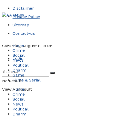
Disclaimer
Privacy Policy
Sitemap
Contact-us
Home
Saturday, August 8, 2026
Crime
Social
Login
News
Political
Dharm
Game
Films & Serial
No Result
View All Result
Home
Crime
Social
News
Political
Dharm