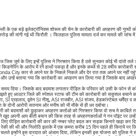
ी के एक बड़े इलेक्ट्रॉनिक्स शोरूम की चेन के कारोबारी की अपहरण की गुत्थी 
रोड़ की मांगी गई थी फिरौती । फिलहाल पुलिस मामला दर्ज कर मामले की जांच में
न आज जिस जुर्म के लिए इन्हें पुलिस ने गिरफ्तार किया है उसे सुनकर कोई भी दांतो
ी किडनेपिंग के आरोप में रंगे हाथों पकड़ा है और इनके कब्जे से 28 वर्षीय कारोब
onda City कार से अपने घर के निकले निकले और देर रात तक अपने घर नहीं पहुंच
र उन्हें बताया गया कि कारोबारी का अपहरण कर लिया गया है जिसके बाद अपहरणकर
ा समय दिया। जिसके बाद बदमाश लगातार पीड़ित के परिवार को उसी के फोन से कॉ
समझते हुए आउटर जिले की स्पेशल स्टाफ की टीम को कारोबारी को सकुशल बचाने का
, SI प्रहलाद, वूमेन SI नीशू, ASI राजबीर, ASI संजय, हेडकांस्टेबल धर्मेंद्र व 
 के दोनों आरोपी सतनाम ओर मनीष को भी मौके से ही धर दबोचा।
रोबारी को बदमाशों को छुड़ाकर अपहरण कर्ताओ को गिरफ्तार किया वो सच मे काबिले
ने खुद अपनी आप बीती बयान की किस तरह से अपहरणकर्ताओं ने गन पॉइंट पर उन्हें
 के लिए पीड़ित कारोबारी की कार की नम्बर प्लेट बदल कर सड़क किनारे खड़ा कर दि
े से रेकी की थी और निलोठि इलाके में एक कमरा करीब 15 दिन पहले ही किराये पर 
के चलते इन्होंने इस वारदात को अंजाम दिया, लेकिन इनकी इस योजना को पुलिस न